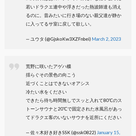
若いドラクエ連中や浮きだった熱波師達も消え
るのに。昔みたいに行き場のない親父達が静か
に入ってるサ室に戻して欲しい。
— ユウタ (@GjskoKw3XZFnbei)
March 2, 2023
荒野に咲いたアゲハ蝶
揺らぐその景色の向こう
近づくことはできないオアシス
冷たい水をください
できたら待ち時間無しでスッと入れて80℃のス
トーンサウナと20℃で固定された水風呂があっ
てドラクエ客のいないサウナを近所にください
— 佐々木好き好きSSK (@ssk0822)
January 15,