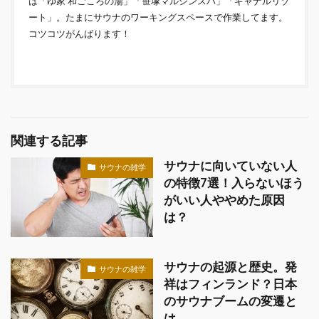
は「ゆ家 和ごころの湯」「笹塚マルシンスパ」「キャナルリゾ
ート」。たまにサウナのワーキングスペースで作業してます。
コツコツがんばります！
関連する記事
サウナに向いていない人
サウナの雑学
の特徴7選！入らないほう
がいい人ややめた原因
は？
サウナの起源と歴史。発
サウナの雑学
祥はフィンランド？日本
のサウナブームの変遷と
は